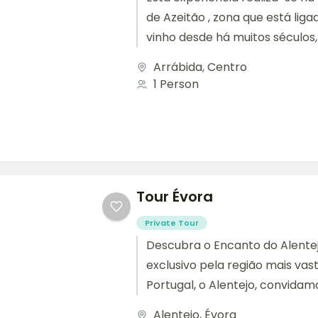
de Azeitão , zona que está liga
vinho desde há muitos século
verdadeira paixão por esta acti
Arrábida
,
Centro
1 Person
Tour Évora
Private Tour
Descubra o Encanto do Alentej
exclusivo pela região mais vas
Portugal, o Alentejo, convidam
mergulhar em um cenário...
Alentejo
,
Évora