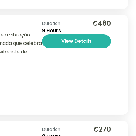
€480
Duration
9 Hours
e a vibração
View Details
rnada que celebra
 vibrante de
€270
Duration