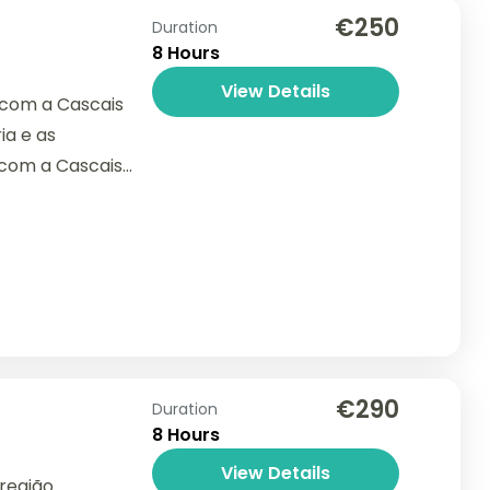
€250
Duration
8 Hours
View Details
 com a Cascais
ia e as
 com a Cascais
€290
Duration
8 Hours
View Details
 região