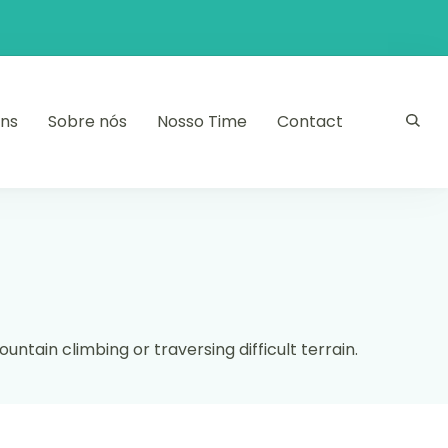
ens
Sobre nós
Nosso Time
Contact
ountain climbing or traversing difficult terrain.