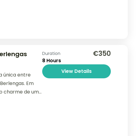
€350
Berlengas
Duration
8 Hours
View Details
 única entre
 Berlengas. Em
elo charme de uma
...