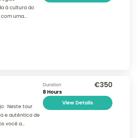
da à cultura do
s, com uma
vidade....
€350
Duration
8 Hours
View Details
o: Neste tour
ta e autêntica de
os você a