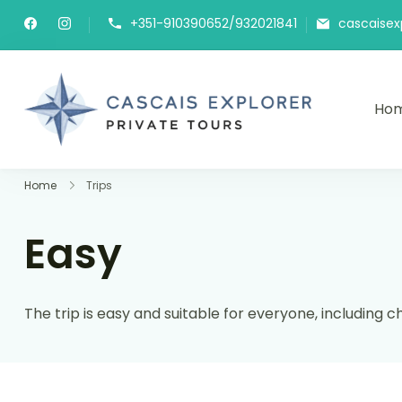
+351-910390652/932021841
cascaise
Ho
cascaise
Home
Trips
Easy
The trip is easy and suitable for everyone, including ch