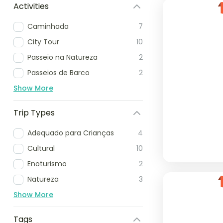
Activities
Caminhada
7
City Tour
10
Passeio na Natureza
2
Passeios de Barco
2
Show More
Trip Types
Adequado para Crianças
4
Cultural
10
Enoturismo
2
Natureza
3
Show More
Tags