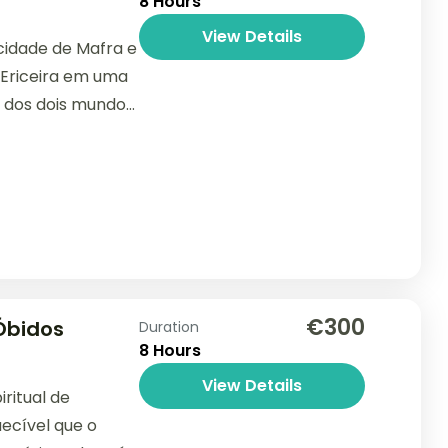
8 Hours
View Details
cidade de Mafra e
 Ericeira em uma
 dos dois mundos.
€300
Óbidos
Duration
8 Hours
View Details
iritual de
ecível que o