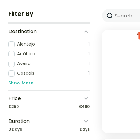
Filter By
Destination
Alentejo
1
Arrábida
1
Aveiro
1
Cascais
1
Show More
Price
€250
€480
Duration
0 Days
1 Days