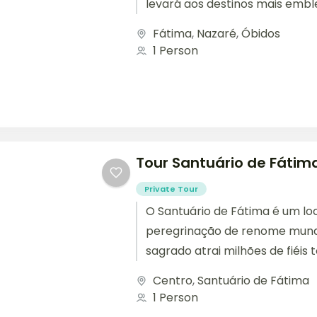
levará aos destinos mais embl
Nosso tour de um...
Fátima
,
Nazaré
,
Óbidos
1 Person
Tour Santuário de Fátim
Private Tour
O Santuário de Fátima é um lo
peregrinação de renome mundia
sagrado atrai milhões de fiéis 
oferecendo uma experiência...
Centro
,
Santuário de Fátima
1 Person