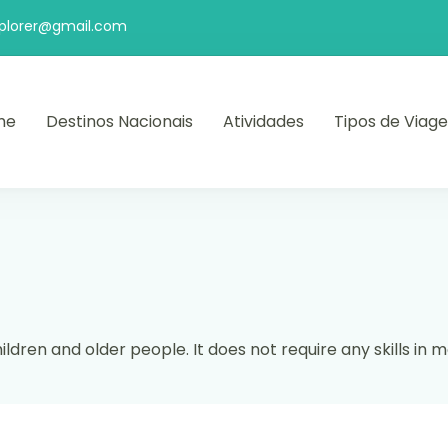
xplorer@gmail.com
me
Destinos Nacionais
Atividades
Tipos de Viag
xplorer.com
ildren and older people. It does not require any skills in m