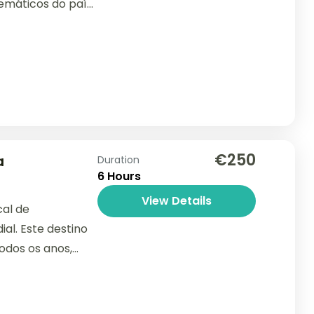
emáticos do país.
€250
a
Duration
6 Hours
View Details
cal de
l. Este destino
todos os anos,